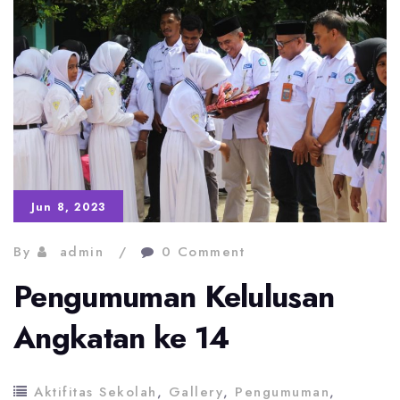
Jun 8, 2023
By
admin
0 Comment
Pengumuman Kelulusan
Angkatan ke 14
Aktifitas Sekolah
,
Gallery
,
Pengumuman
,