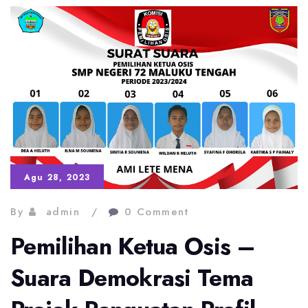
PTK
–
Optimalisasi
Pemanfaatan
Fitur
Kinerja
di
PMM
Agu 28, 2023
By
admin
0 Comment
Pemilihan Ketua Osis –
Suara Demokrasi Tema