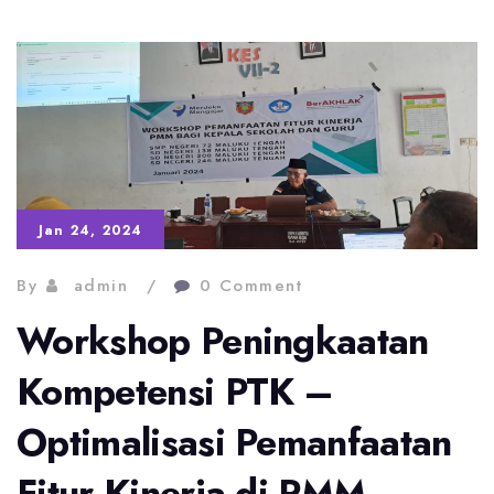
Ekosistem
Pesisir
Jan 24, 2024
By
admin
0 Comment
Workshop Peningkaatan
Kompetensi PTK –
Optimalisasi Pemanfaatan
Fitur Kinerja di PMM