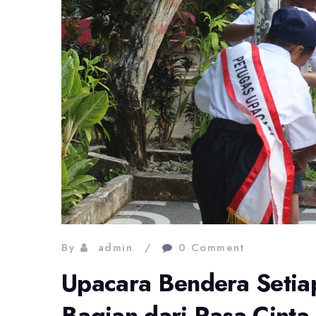
By
admin
0 Comment
Upacara Bendera Setia
Bagian dari Rasa Cinta