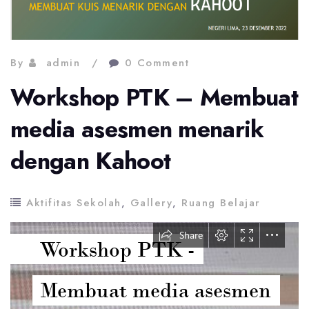
By
admin
0 Comment
Workshop PTK – Membuat
media asesmen menarik
dengan Kahoot
Aktifitas Sekolah
,
Gallery
,
Ruang Belajar