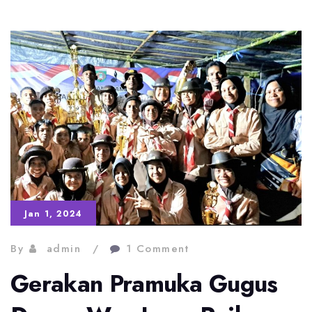
Kompetensi
PTK
–
Optimalisasi
Pemanfaatan
Fitur
Kinerja
di
PMM
Jan 1, 2024
By
admin
1 Comment
Gerakan Pramuka Gugus