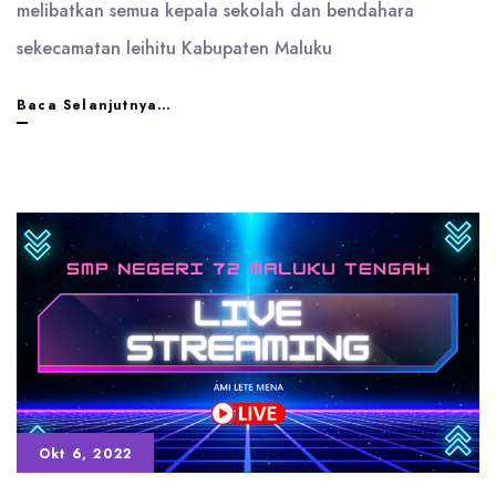
melibatkan semua kepala sekolah dan bendahara
sekecamatan leihitu Kabupaten Maluku
Kegiatan
Baca Selanjutnya…
Penguatan
Pengelolaan
Dana
Bos
/
Bop
di
Satuan
Pendidikan
Okt 6, 2022
Paud,