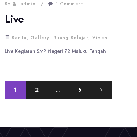
By
admin
1 Comment
Dasar
Live
dan
Menengah
Berita
,
Gallery
,
Ruang Belajar
,
Video
Live Kegiatan SMP Negeri 72 Maluku Tengah
Paginasi
1
2
…
5
pos