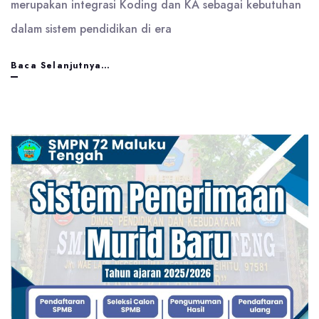
merupakan integrasi Koding dan KA sebagai kebutuhan
dalam sistem pendidikan di era
Perwakilan
Baca Selanjutnya…
Guru
dari
Sekolah
Mengikuti
Pelatihan
Koding
dan
KKA