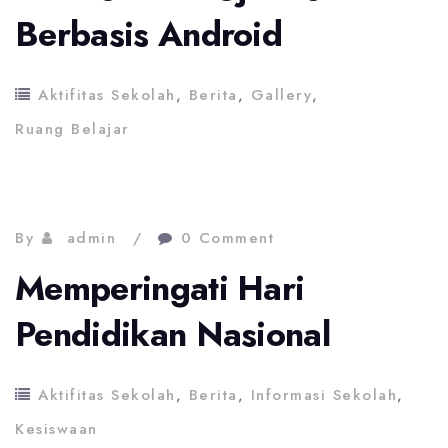
Berbasis Android
Aktifitas Sekolah
,
Berita
,
Gallery
,
Ruang Belajar
By
admin
0 Comment
Memperingati Hari
Pendidikan Nasional
Aktifitas Sekolah
,
Berita
,
Informasi Sekolah
,
Kesiswaan