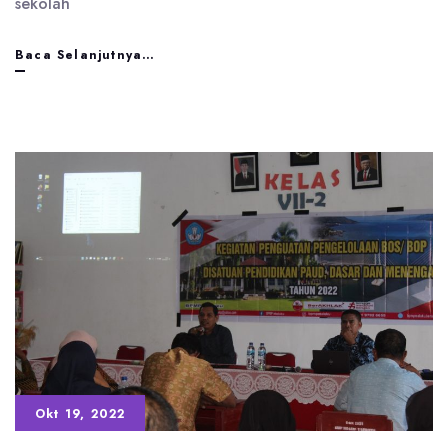
sekolah
Ibu
Baca Selanjutnya…
Miranti
Salurkan
Program
Indonesia
Pintar
Jalur
Aspirasi
untuk
Ratusan
Siswa
Okt 19, 2022
SD