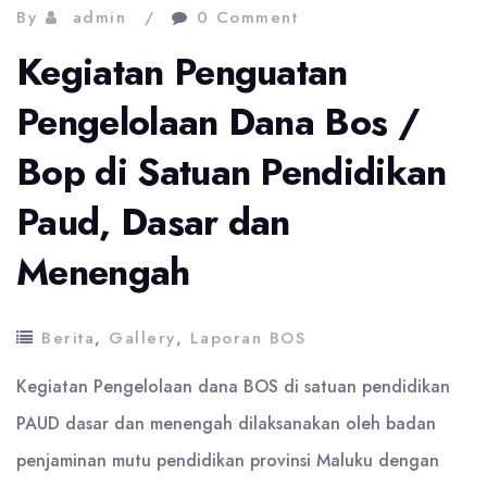
By
admin
0 Comment
dan
SMP
Kegiatan Penguatan
di
Pengelolaan Dana Bos /
Negeri
Bop di Satuan Pendidikan
Lima
Paud, Dasar dan
Menengah
Berita
,
Gallery
,
Laporan BOS
Kegiatan Pengelolaan dana BOS di satuan pendidikan
PAUD dasar dan menengah dilaksanakan oleh badan
penjaminan mutu pendidikan provinsi Maluku dengan