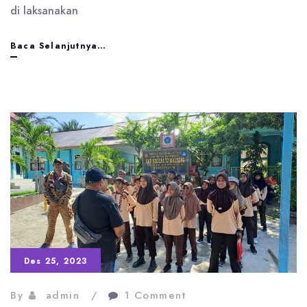
di laksanakan
Gerakan
Baca Selanjutnya…
Pramuka
Gugus
Depan
Wae
Lapu
Raih
Juara
Umum
Tingkat
Des 25, 2023
Penggalang
By
admin
1 Comment
Pramuka