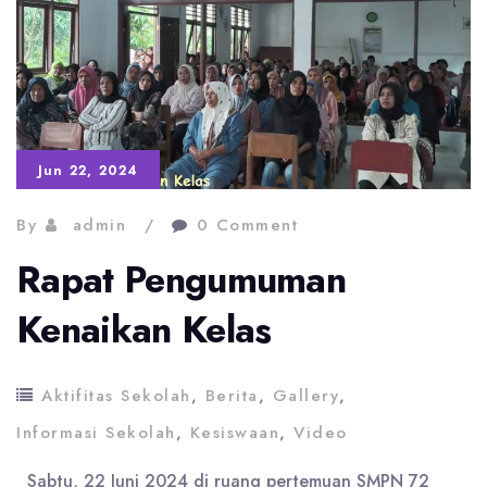
serta
dalam
aksi
Penanaman
Pohon
Jun 22, 2024
Pesisir
By
admin
0 Comment
Rapat Pengumuman
Kenaikan Kelas
Aktifitas Sekolah
,
Berita
,
Gallery
,
Informasi Sekolah
,
Kesiswaan
,
Video
Sabtu, 22 Juni 2024 di ruang pertemuan SMPN 72