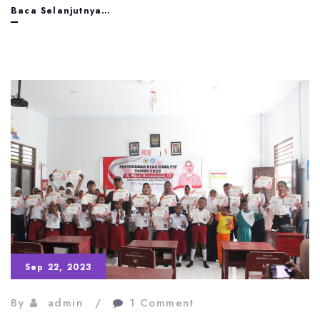
Pelepasan
Baca Selanjutnya…
secara
resmi
kontigen
Pramuka
SMPN
72
Malteng
Sep 22, 2023
By
admin
1 Comment