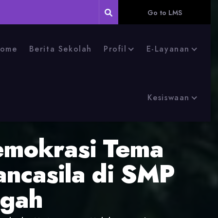
Go to LMS
ome
Berita Sekolah
Profil
E-Layanan
Kesiswaan
emokrasi Tema
ancasila di SMP
ngah