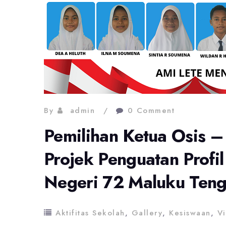
By
admin
0 Comment
Pemilihan Ketua Osis 
Projek Penguatan Profil
Negeri 72 Maluku Ten
Aktifitas Sekolah
,
Gallery
,
Kesiswaan
,
V