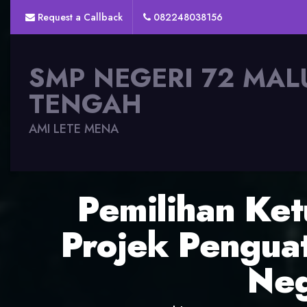
Request a Callback
082248038156
SMP NEGERI 72 MAL
TENGAH
AMI LETE MENA
Pemilihan Ke
Projek Penguat
Neg