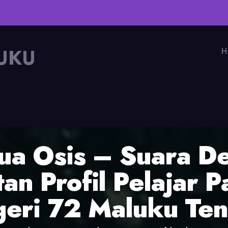
UKU
H
tua Osis – Suara D
an Profil Pelajar P
eri 72 Maluku Te