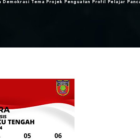
a Demokrasi Tema Projek Penguatan Profil Pelajar Panc