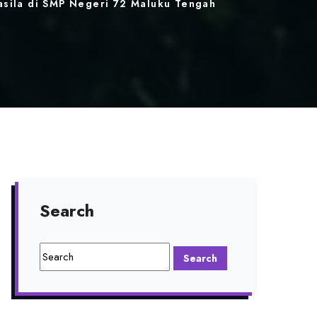
asila di SMP Negeri 72 Maluku Tengah
Search