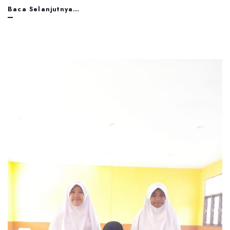
IHT
Baca Selanjutnya…
Sekolah
Penggerak
SMPN
72
Maluku
Tengah