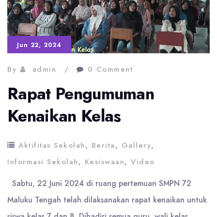
Jun 22, 2024
By
admin
0 Comment
Rapat Pengumuman
Kenaikan Kelas
Aktifitas Sekolah
,
Berita
,
Gallery
,
Informasi Sekolah
,
Kesiswaan
,
Video
Sabtu, 22 Juni 2024 di ruang pertemuan SMPN 72
Maluku Tengah telah dilaksanakan rapat kenaikan untuk
siswa kelas 7 dan 8. Dihadiri semua guru, wali kelas,