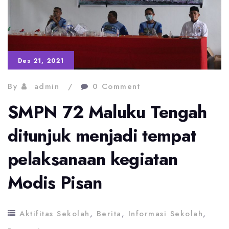
masuk
sebagai
10
Des 21, 2021
besar
By
admin
0 Comment
tingkat
provinsi
SMPN 72 Maluku Tengah
dalam
ditunjuk menjadi tempat
Orbit
pelaksanaan kegiatan
Onlimpiade
Piala
Modis Pisan
Hasri
Ainun
Aktifitas Sekolah
,
Berita
,
Informasi Sekolah
,
Habibie