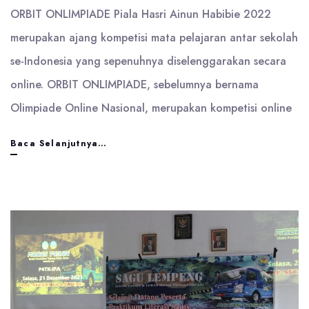
ORBIT ONLIMPIADE Piala Hasri Ainun Habibie 2022
merupakan ajang kompetisi mata pelajaran antar sekolah
se-Indonesia yang sepenuhnya diselenggarakan secara
online. ORBIT ONLIMPIADE, sebelumnya bernama
Olimpiade Online Nasional, merupakan kompetisi online
3
Baca Selanjutnya…
Peserta
dari
SMP
Negeri
72
Maluku
Tengah