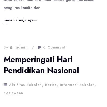
pengurus komite dan
Rapat
Baca Selanjutnya…
Pengumuman
Kenaikan
Kelas
By
admin
0 Comment
Memperingati Hari
Pendidikan Nasional
Aktifitas Sekolah
,
Berita
,
Informasi Sekolah
,
Kesiswaan