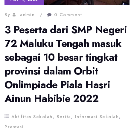
By
admin
0 Comment
3 Peserta dari SMP Negeri
72 Maluku Tengah masuk
sebagai 10 besar tingkat
provinsi dalam Orbit
Onlimpiade Piala Hasri
Ainun Habibie 2022
Aktifitas Sekolah
,
Berita
,
Informasi Sekolah
,
Prestasi