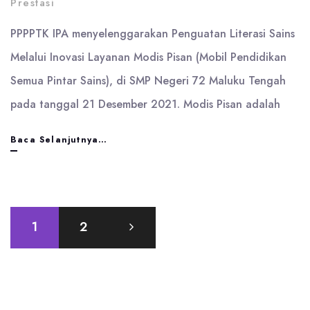
Prestasi
2022
PPPPTK IPA menyelenggarakan Penguatan Literasi Sains
Melalui Inovasi Layanan Modis Pisan (Mobil Pendidikan
Semua Pintar Sains), di SMP Negeri 72 Maluku Tengah
pada tanggal 21 Desember 2021. Modis Pisan adalah
SMPN
Baca Selanjutnya…
72
Maluku
Tengah
Paginasi
1
2
pos
ditunjuk
menjadi
tempat
pelaksanaan