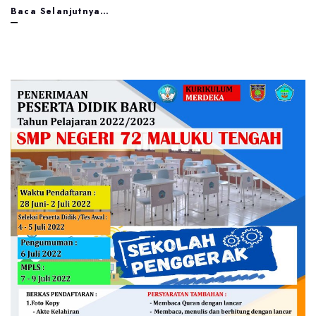
Siswa
Baca Selanjutnya…
SMP
Negeri
72
Maluku
Tengah
ikut
lomba
KSN
Tingkat
Nasional