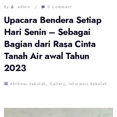
By
admin
0 Comment
Upacara Bendera Setiap
Hari Senin – Sebagai
Bagian dari Rasa Cinta
Tanah Air awal Tahun
2023
Aktifitas Sekolah
,
Gallery
,
Informasi Sekolah