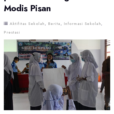
Modis Pisan
Aktifitas Sekolah
,
Berita
,
Informasi Sekolah
,
Prestasi