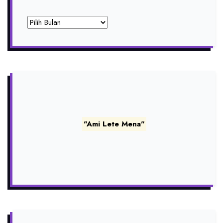
Archives
"Ami Lete Mena"