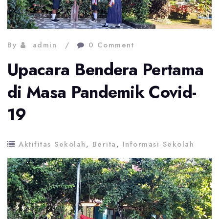
By
admin
0 Comment
Upacara Bendera Pertama
di Masa Pandemik Covid-
19
Aktifitas Sekolah
,
Berita
,
Informasi Sekolah