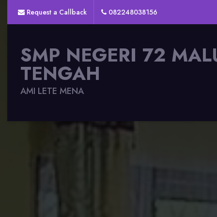
Request a Callback
082248038156
SMP NEGERI 72 MAL
TENGAH
AMI LETE MENA