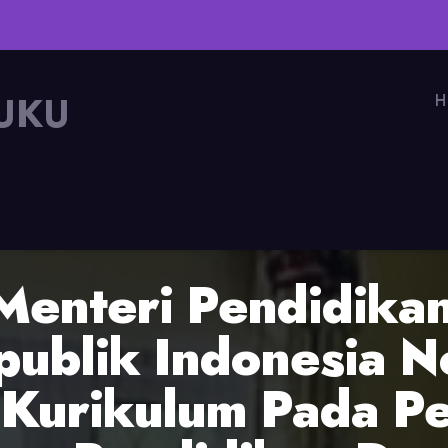
UKU
H
Menteri Pendidika
ublik Indonesia N
Kurikulum Pada P