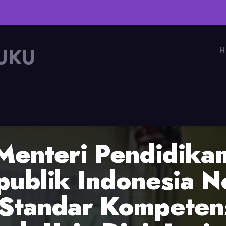
UKU
H
Menteri Pendidika
ublik Indonesia N
Standar Kompetens