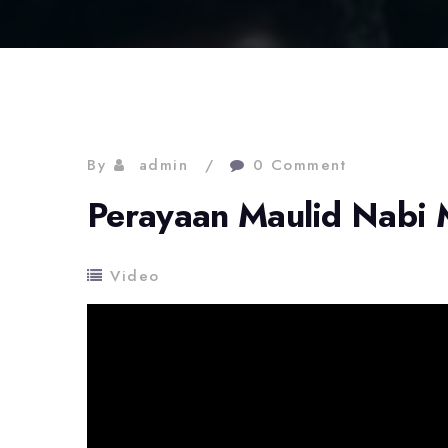
By
admin
0 Comment
Perayaan Maulid Nab
Video