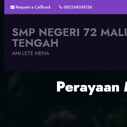
Request a Callback
082248038156
SMP NEGERI 72 MAL
TENGAH
AMI LETE MENA
Perayaan