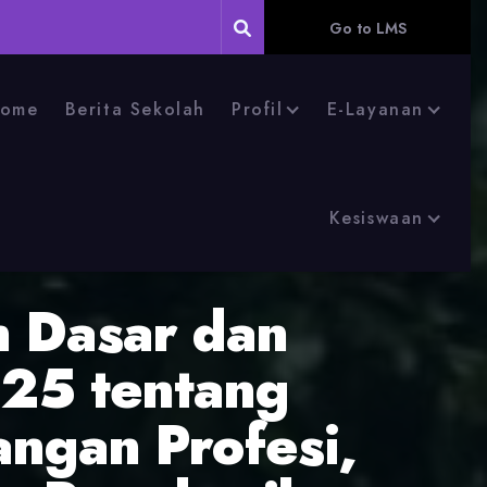
Go to LMS
ome
Berita Sekolah
Profil
E-Layanan
Kesiswaan
n Dasar dan
25 tentang
angan Profesi,