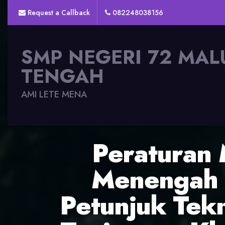
Request a Callback
082248038156
SMP NEGERI 72 MAL
TENGAH
AMI LETE MENA
Peraturan 
Menengah 
Petunjuk Tekn