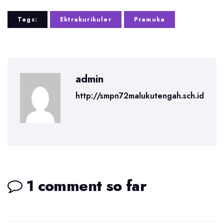
Tags:
Ektrakurikuler
Pramuka
admin
http://smpn72malukutengah.sch.id
1 comment so far