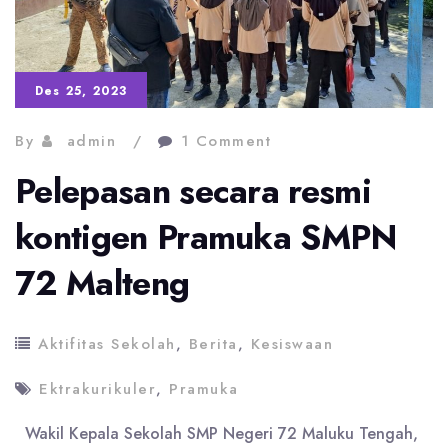
Juara
Umum
Tingkat
Des 25, 2023
Penggalang
By
admin
1 Comment
Pramuka
Pelepasan secara resmi
Se-
Maluku
kontigen Pramuka SMPN
72 Malteng
Aktifitas Sekolah
,
Berita
,
Kesiswaan
Ektrakurikuler
,
Pramuka
Wakil Kepala Sekolah SMP Negeri 72 Maluku Tengah,