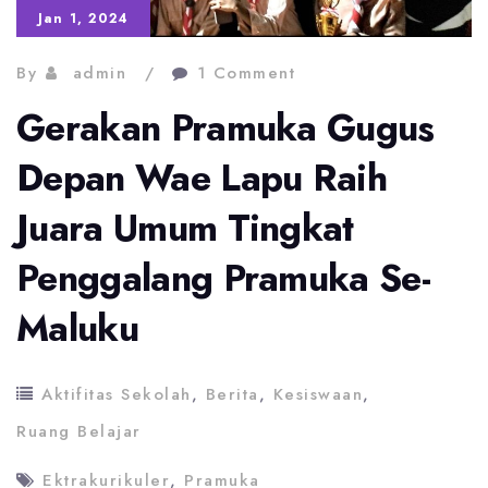
Jan 1, 2024
By
admin
1 Comment
Gerakan Pramuka Gugus
Depan Wae Lapu Raih
Juara Umum Tingkat
Penggalang Pramuka Se-
Maluku
Aktifitas Sekolah
,
Berita
,
Kesiswaan
,
Ruang Belajar
Ektrakurikuler
,
Pramuka