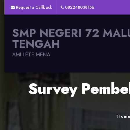
Request a Callback
082248038156
SMP NEGERI 72 MAL
TENGAH
AMI LETE MENA
Survey Pembel
Hom