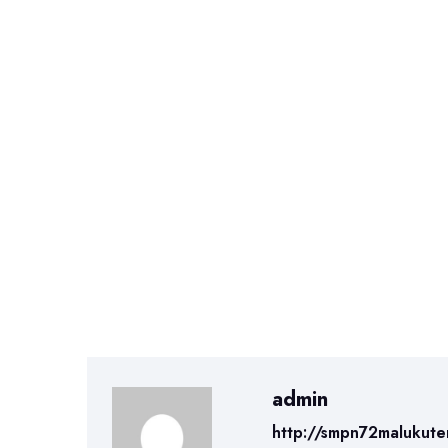
admin
http://smpn72malukute