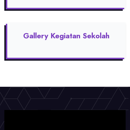
Gallery Kegiatan Sekolah