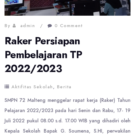
By
admin
0 Comment
Raker Persiapan
Pembelajaran TP
2022/2023
Aktifitas Sekolah
,
Berita
SMPN 72 Malteng menggelar rapat kerja (Raker) Tahun
Pelajaran 2022/2023 pada hari Senin dan Rabu, 17- 19
Juli 2022 pukul 08.00 s.d. 17.00 WIB yang dihadiri oleh
Kepala Sekolah Bapak G. Soumena, S.HI, perwakilan