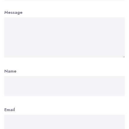
Message
Name
Email