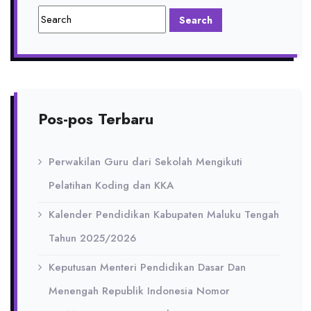
Pos-pos Terbaru
Perwakilan Guru dari Sekolah Mengikuti
Pelatihan Koding dan KKA
Kalender Pendidikan Kabupaten Maluku Tengah
Tahun 2025/2026
Keputusan Menteri Pendidikan Dasar Dan
Menengah Republik Indonesia Nomor