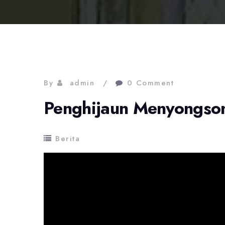
By
admin
0 Comment
Penghijaun Menyongso
Berita