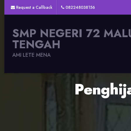
Request a Callback
082248038156
SMP NEGERI 72 MAL
TENGAH
AMI LETE MENA
Penghi