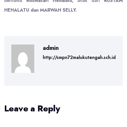
bernama
Rosmasari Hehalatu,
anak dari
RUSTAM
HEHALATU dan MARWAH SELLY.
admin
http://smpn72malukutengah.sch.id
Leave a Reply