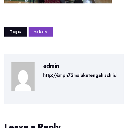
Tags:
vaksin
admin
http://smpn72malukutengah.sch.id
Leave a Reply