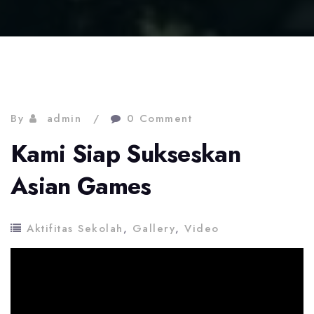
By
admin
0 Comment
Kami Siap Sukseskan
Asian Games
Aktifitas Sekolah
,
Gallery
,
Video