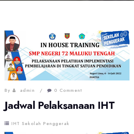
By
admin
0 Comment
Jadwal Pelaksanaan IHT
IHT Sekolah Penggerak