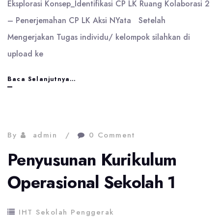
Eksplorasi Konsep_Identifikasi CP LK Ruang Kolaborasi 2
– Penerjemahan CP LK Aksi NYata Setelah
Mengerjakan Tugas individu/ kelompok silahkan di
upload ke
Merancang
Baca Selanjutnya…
Pembelajaran
1
By
admin
0 Comment
Penyusunan Kurikulum
Operasional Sekolah 1
IHT Sekolah Penggerak