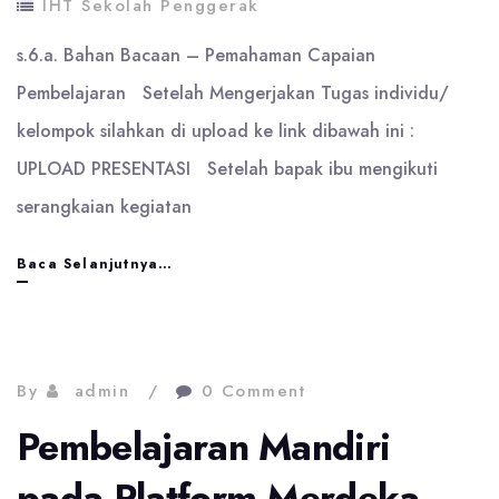
IHT Sekolah Penggerak
s.6.a. Bahan Bacaan – Pemahaman Capaian
Pembelajaran Setelah Mengerjakan Tugas individu/
kelompok silahkan di upload ke link dibawah ini :
UPLOAD PRESENTASI Setelah bapak ibu mengikuti
serangkaian kegiatan
Pemahaman
Baca Selanjutnya…
Capaian
Pembelajaran
By
admin
0 Comment
Pembelajaran Mandiri
pada Platform Merdeka