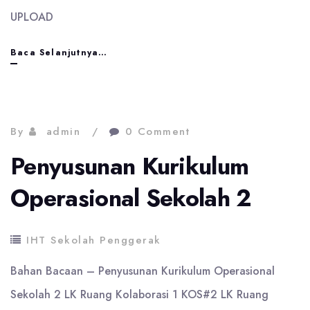
UPLOAD
Materi
Baca Selanjutnya…
Perencanaan
Berbasis
Data
By
admin
0 Comment
Penyusunan Kurikulum
Operasional Sekolah 2
IHT Sekolah Penggerak
Bahan Bacaan – Penyusunan Kurikulum Operasional
Sekolah 2 LK Ruang Kolaborasi 1 KOS#2 LK Ruang