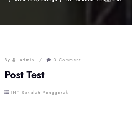
By
admin
0 Comment
Post Test
IHT Sekolah Penggerak