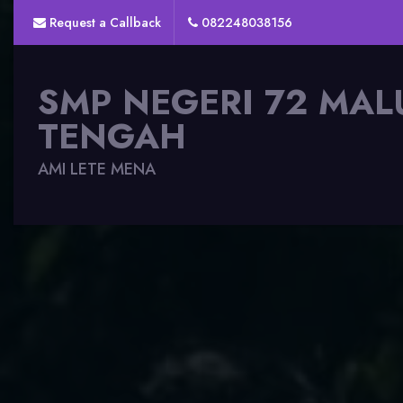
Request a Callback
082248038156
SMP NEGERI 72 MAL
TENGAH
AMI LETE MENA