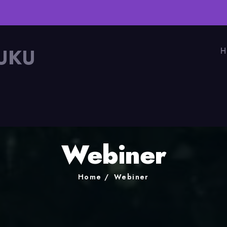
UKU
H
Webiner
Home
Webiner