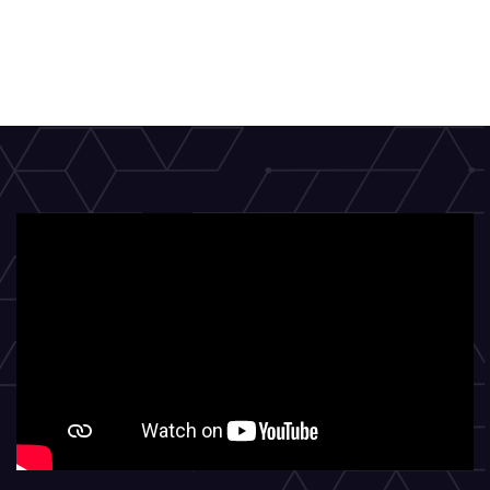
Lomba
Olimpiade
Sains
Fakultas
MIPA
Unipatti